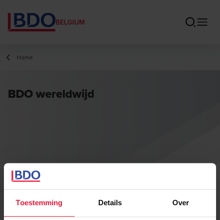
BELGIUM
Home
BDO wereldwijd
Toestemming
Details
Over