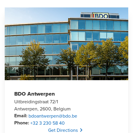
BDO Antwerpen
Uitbreidingstraat 72/1
Antwerpen, 2600, Belgium
Email
:
bdoantwerpen@bdo.be
Phone
:
+32 3 230 58 40
Opens In A New Window/tab
Get Directions