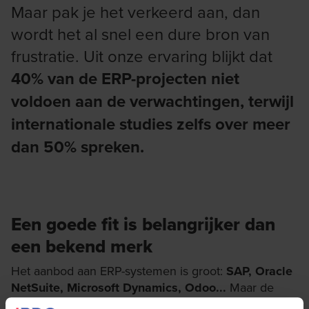
Maar pak je het verkeerd aan, dan
wordt het al snel een dure bron van
frustratie. Uit onze ervaring blijkt dat
40% van de ERP-projecten niet
voldoen aan de verwachtingen, terwijl
internationale studies zelfs over meer
dan 50% spreken.
Een goede fit is belangrijker dan
een bekend merk
Het aanbod aan ERP-systemen is groot:
SAP, Oracle
NetSuite, Microsoft Dynamics, Odoo...
Maar de
juiste keuze maken voor je bedrijf is meer dan