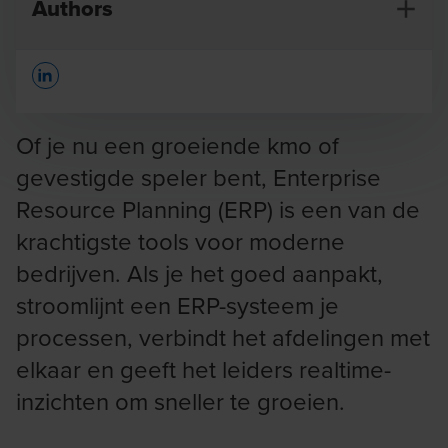
Authors
Opens In A New Window/tab
Of je nu een groeiende kmo of
gevestigde speler bent, Enterprise
Resource Planning (ERP) is een van de
Nicolas Simonnet
krachtigste tools voor moderne
Partner Digital
bedrijven. Als je het goed aanpakt,
stroomlijnt een ERP-systeem je
processen, verbindt het afdelingen met
elkaar en geeft het leiders realtime-
inzichten om sneller te groeien.