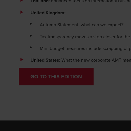
Thailand:
Enhanced focus on international busin
United Kingdom:
Autumn Statement: what can we expect?
Tax transparency moves a step closer for th
Mini budget measures include scrapping of p
United States:
What the new corporate AMT mean
GO TO THIS EDITION