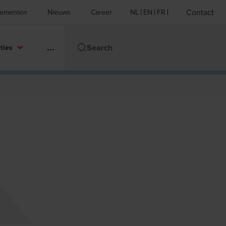
Contact
ementen
Nieuws
Career
NL
EN
FR
...
ties