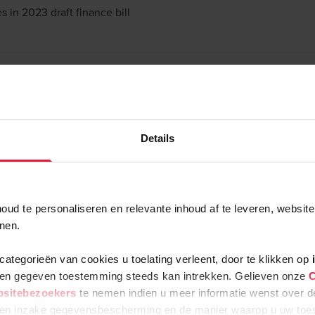
 in 2023 draft finance bill
 case
ative jurisdictions for tax purposes
n PE final loss deduction
Details
ateral implementation of Pillar 2
further revised to address EU concerns
ud te personaliseren en relevante inhoud af te leveren, website
nen.
ategorieën van cookies u toelating verleent, door te klikken op
een gegeven toestemming steeds kan intrekken. Gelieven onze
C
bsitebezoekers
te nemen indien u meer informatie wenst over 
en inzake gegevensbescherming en de manier waarop u uw toes