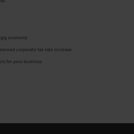
ess
e gig economy
lanned corporate tax rate increase
s for your business