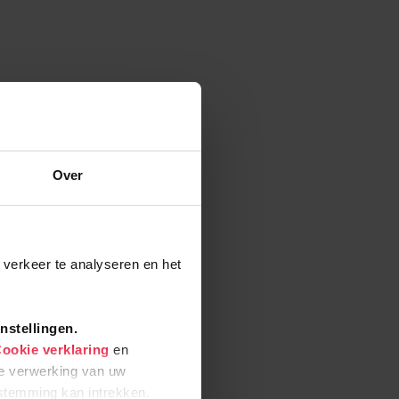
Over
 verkeer te analyseren en het
instellingen.
ookie verklaring
en
de verwerking van uw
temming kan intrekken.