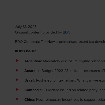
July 31, 2023
Opens in a new win
Original content provided by
BDO
BDO Corporate Tax News summarises recent tax develop
In this issue:
Argentina:
Mandatory disclosure regime suspend
Australia:
Budget 2022-23 includes measures affe
Brazil:
Post-election tax reform: What can we ex
Cambodia:
Guidance issued on related party loa
China:
New temporary incentives to support scien