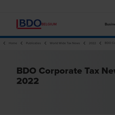
Busin
BELGIUM
BDO Co
Home
Publicaties
World Wide Tax News
2022
BDO Corporate Tax N
2022