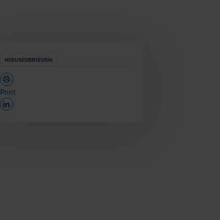
NIEUWSBRIEVEN
Print
Opens In A New Window/tab