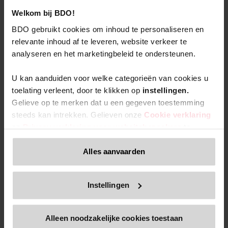
Welkom bij BDO!
Bekijk al onze publicaties
BDO gebruikt cookies om inhoud te personaliseren en
relevante inhoud af te leveren, website verkeer te
analyseren en het marketingbeleid te ondersteunen.
U kan aanduiden voor welke categorieën van cookies u
Neem contact op met onze
toelating verleent, door te klikken op
instellingen.
Gelieve op te merken dat u een gegeven toestemming
Accounting & Reporting expert
steeds kan intrekken. Gelieven onze
Cookie verklaring
en
Privacy verklaring voor websitebezoekers
te
We staan klaar om je te ondersteunen in je bedrijfstraject,
nemen indien u meer informatie wenst over de
ongeacht de uitdaging of nieuwsgierigheid.
verwerking van uw persoonsgegevens, uw rechten
Alles aanvaarden
Onze experts zullen je bijstaan en al je vragen
inzake gegevensbescherming en de manier waarop u uw
beantwoorden.
toestemming kan intrekken.
Instellingen
Alleen inhoud die beschikbaar is via onze officiële
website,
www.bdo.be
, is legitiem en betrouwbaar. Alle
Voornaam
*
Alleen noodzakelijke cookies toestaan
andere websites, domeinen of digitale platforms waarnaar