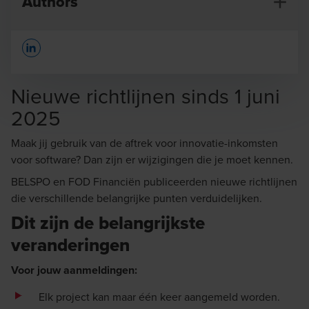
Authors
Opens In A New Window/tab
Nieuwe richtlijnen sinds 1 juni
2025
Charlotte Broekaert
Maak jij gebruik van de aftrek voor innovatie-inkomsten
voor software? Dan zijn er wijzigingen die je moet kennen.
Partner
BELSPO en FOD Financiën publiceerden nieuwe richtlijnen
die verschillende belangrijke punten verduidelijken.
Dit zijn de belangrijkste
veranderingen
Stijn Rasschaert
Voor jouw aanmeldingen:
Partner
Elk project kan maar één keer aangemeld worden.