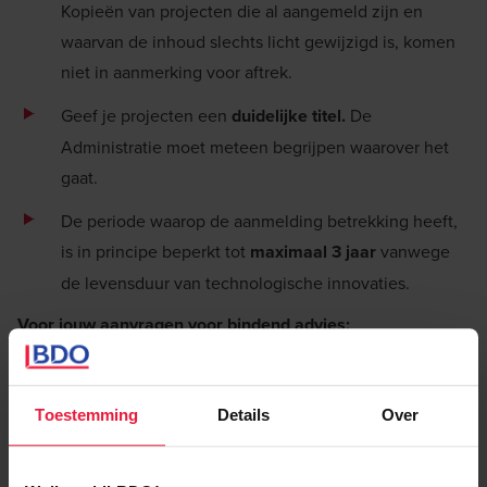
Kopieën van projecten die al aangemeld zijn en
waarvan de inhoud slechts licht gewijzigd is, komen
niet in aanmerking voor aftrek.
Geef je projecten een
duidelijke titel.
De
Katrien Salomez
Administratie moet meteen begrijpen waarover het
Advisor
gaat.
De periode waarop de aanmelding betrekking heeft,
is in principe beperkt tot
maximaal 3 jaar
vanwege
de levensduur van technologische innovaties.
Voor jouw aanvragen voor bindend advies:
Het is
niet
langer
mogelijk om advies te vragen over
de aftrek voor innovatie-inkomsten
via de
Toestemming
Details
Over
aanmeldingsprocedure voor vrijstelling van
doorstorting van de bedrijfsvoorheffing. Bindende