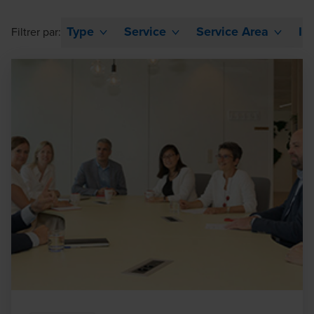
Type
Service
Service Area
In
Filtrer par: