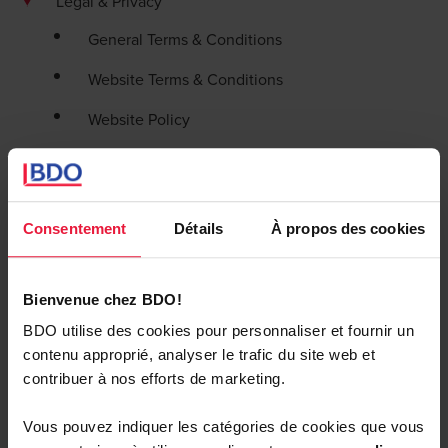
Legal & Privacy
General Terms & Conditions
Website Terms & Conditions
Website Policy
Legal | Privacy | Cookies
Politique de dénonciation
Consentement
Détails
À propos des cookies
Déclaration de confidentialité relative à la
protection des données à caractère personnel
des client
Bienvenue chez BDO!
BDO utilise des cookies pour personnaliser et fournir un
BCRs
contenu approprié, analyser le trafic du site web et
Code de conduite des fournisseurs
contribuer à nos efforts de marketing.
Déclaration de confidentialité relative à la
Vous pouvez indiquer les catégories de cookies que vous
protection des données à caractère personnel