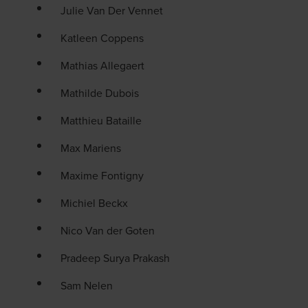
domaine ou un site Web usurpe l'identité de BDO,
Julie Van Der Vennet
veuillez le signaler immédiatement à
legal@bdo.global
»
Katleen Coppens
Mathias Allegaert
Mathilde Dubois
Matthieu Bataille
Max Mariens
Maxime Fontigny
Michiel Beckx
Nico Van der Goten
Pradeep Surya Prakash
Sam Nelen