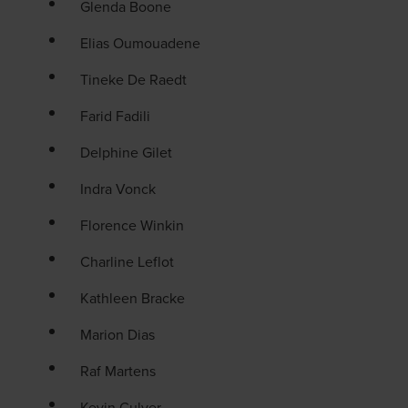
Glenda Boone
Elias Oumouadene
Tineke De Raedt
Farid Fadili
Delphine Gilet
Indra Vonck
Florence Winkin
Charline Leflot
Kathleen Bracke
Marion Dias
Raf Martens
Kevin Culver