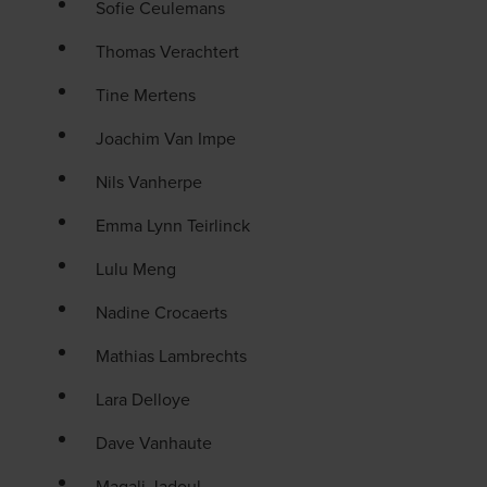
Sofie Ceulemans
Thomas Verachtert
Tine Mertens
Joachim Van Impe
Nils Vanherpe
Emma Lynn Teirlinck
Lulu Meng
Nadine Crocaerts
Mathias Lambrechts
Lara Delloye
Dave Vanhaute
Magali Jadoul