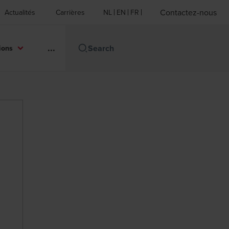
Contactez-nous
Actualités
Carrières
NL
EN
FR
...
ions