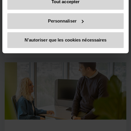
Conseil Fiscal
les visiteurs du site web
si vous souhaitez en savoir
Tout accepter
plus sur le traitement de vos données personnelles, vos
droits liés à ces données et la manière dont vous pouvez
Tax Compliance
Personnaliser
retirer votre consentement.
Incitants Fiscaux & Subsides
Seul le contenu accessible via notre site Web officiel,
N'autoriser que les cookies nécessaires
www.bdo.be
, est légitime et fiable. Tout autre site Web,
domaine ou plateforme numérique non référencé ou non
lié à
www.bdo.be
doit être considéré comme non
autorisé et potentiellement frauduleux. Nous demandons
à tous les utilisateurs de faire preuve de prudence et de
vigilance lorsqu'ils rencontrent des sites Web ou des
communications qui semblent usurper l'identité de BDO
ou de ses sociétés membres. Si vous soupçonnez qu'un
domaine ou un site Web usurpe l'identité de BDO,
veuillez le signaler immédiatement à
legal@bdo.global
»