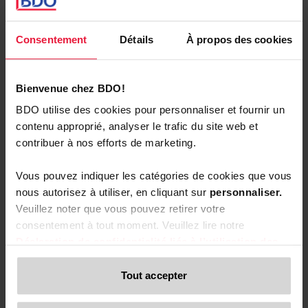
doivent être correctement structurées en format
électronique.
Consentement
Détails
À propos des cookies
Et si 2026 semble encore loin, la mise en place de l’e-
facturation demande une préparation en amont. Cette
transition impacte non seulement votre département IT,
Bienvenue chez BDO!
mais aussi vos processus fiscaux, juridiques et comptables,
qui devront être adaptés pour garantir votre conformité.
BDO utilise des cookies pour personnaliser et fournir un
contenu approprié, analyser le trafic du site web et
contribuer à nos efforts de marketing.
Vous pouvez indiquer les catégories de cookies que vous
nous autorisez à utiliser, en cliquant sur
personnaliser.
Veuillez noter que vous pouvez retirer votre
consentement à tout moment. Veuillez lire notre
Déclaration de confidentialité liée à l’utilisation des
cookies
et notre
Déclaration de confidentialité pour
les visiteurs du site web
si vous souhaitez en savoir
Tout accepter
plus sur le traitement de vos données personnelles, vos
droits liés à ces données et la manière dont vous pouvez