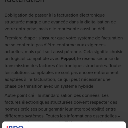
L’obligation de passer à la facturation électronique
structurée marque une avancée dans la digitalisation de
votre entreprise, mais elle représente aussi un défi.
Première étape : s’assurer que votre système de facturation
ne se contente pas d’être conforme aux exigences
actuelles, mais qu’il soit aussi pérenne. Cela signifie choisir
un logiciel compatible avec
Peppol
, le réseau sécurisé de
transmission des factures électroniques structurées. Toutes
les solutions comptables ne sont pas encore entièrement
adaptées à l’e-facturation, ce qui peut nécessiter une
phase de transition avec un système hybride.
Autre point clé : la standardisation des données. Les
factures électroniques structurées doivent respecter des
normes précises pour garantir leur interopérabilité entre
différents systèmes. Toutes les informations essentielles –
numéro de facture, montants, TVA, conditions générales –