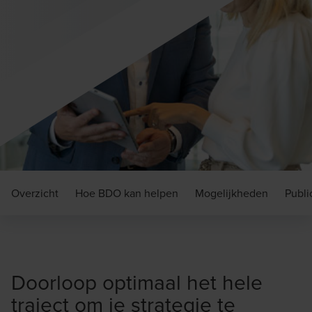
Overzicht
Hoe BDO kan helpen
Mogelijkheden
Publi
Doorloop optimaal het hele
traject om je strategie te