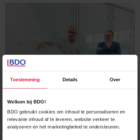
in de verkeerde richting investeert.
Test hoe matuur je vandaag over je strategie nadenkt,
in de huidige marktcontext, en verbeter die reflectie
met pragmatische, makkelijk te implementeren kaders
en methodologieën.
Toestemming
Details
Over
Welkom bij BDO!
BDO gebruikt cookies om inhoud te personaliseren en
relevante inhoud af te leveren, website verkeer te
analyseren en het marketingbeleid te ondersteunen.
Onze Strategieontwikkeling