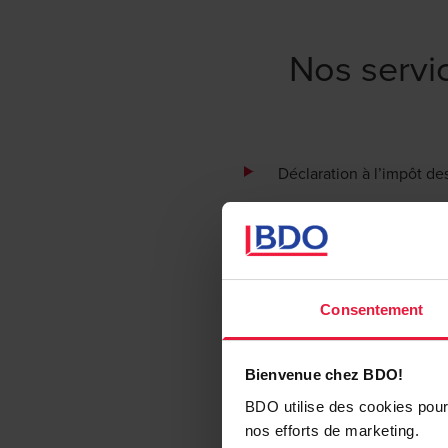
Nos servi
Déclaration à l’impôt de
Introduction de demand
Calcul de la provision fi
Analyse de la limite de d
Consentement
Vérification de l’avertis
Préparation des notificat
Bienvenue chez BDO!
BDO utilise des cookies pour 
Due diligence fiscale
nos efforts de marketing.