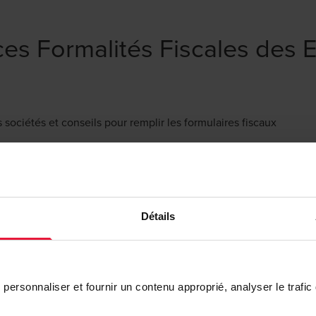
ces Formalités Fiscales des E
s sociétés et conseils pour remplir les formulaires fiscaux
es de rulings
scale
éductibilité des intérêts et des possibilités de consolidation fis
Détails
sement-extrait de rôle
ions et des formulaires relatifs aux prix de transfert
personnaliser et fournir un contenu approprié, analyser le trafic 