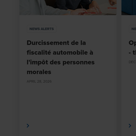
NEWS ALERTS
NE
Durcissement de la
Op
fiscalité automobile à
- 
l'impôt des personnes
DEC
morales
APRIL 28, 2026
savoir plus
En savoir plus