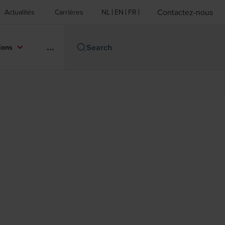
Contactez-nous
Actualités
Carrières
NL
EN
FR
...
ions