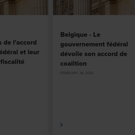
Belgique - Le
 de l'accord
gouvernement fédéral
édéral et leur
dévoile son accord de
fiscalité
coalition
FEBRUARY 28, 2025
En savoir plus
En 