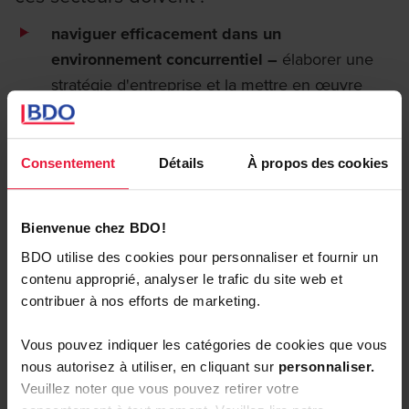
naviguer efficacement dans un
environnement concurrentiel –
élaborer une
stratégie d'entreprise et la mettre en œuvre
efficacement, afin d'assurer une croissance
durable et un positionnement renforcé dans le
domaine de la défense et les secteurs connexes
Consentement
Détails
À propos des cookies
;
accélérer la croissance grâce à des
Bienvenue chez BDO!
transactions stratégiques –
offrir un soutien
BDO utilise des cookies pour personnaliser et fournir un
complet à chaque étape d'une transaction :
contenu approprié, analyser le trafic du site web et
identifier les cibles, évaluer les risques,
contribuer à nos efforts de marketing.
structurer la transaction et créer de la valeur
Vous pouvez indiquer les catégories de cookies que vous
ajoutée après la transaction ;
nous autorisez à utiliser, en cliquant sur
personnaliser.
construire des chaînes d'approvisionnement
Veuillez noter que vous pouvez retirer votre