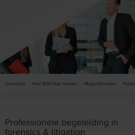
Overzicht
Hoe BDO kan helpen
Mogelijkheden
Publi
Professionele begeleiding in
forensics & litigation