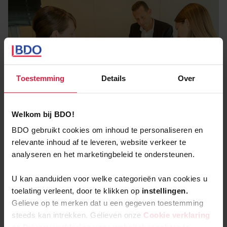
recentste actualiteit (zoals de Europese regelgeving
over het opzetten van een intern
klokkenluidersysteem of de FCPA (Foreign Corrupt
Practices Act)).
Toestemming
Details
Over
Welkom bij BDO!
BDO gebruikt cookies om inhoud te personaliseren en
relevante inhoud af te leveren, website verkeer te
analyseren en het marketingbeleid te ondersteunen.
U kan aanduiden voor welke categorieën van cookies u
Onze Forensic & Litigation
toelating verleent, door te klikken op
instellingen.
diensten
Gelieve op te merken dat u een gegeven toestemming
steeds kan intrekken. Gelieven onze
Cookie verklaring