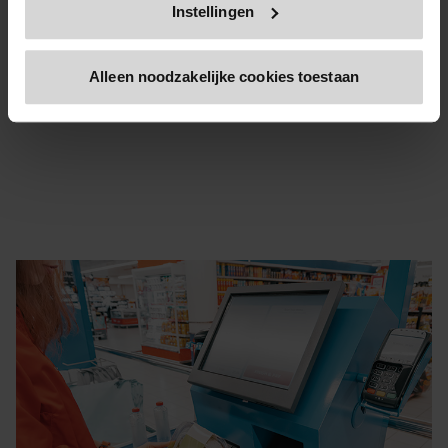
Instellingen
rekening houden met seizoensgebondenheid,
Alleen inhoud die beschikbaar is via onze officiële
kortetermijnverkoop en een strategische planning op
website,
www.bdo.be
, is legitiem en betrouwbaar. Alle
Alleen noodzakelijke cookies toestaan
andere websites, domeinen of digitale platforms waarnaar
lange termijn.
niet wordt verwezen of die niet zijn gekoppeld aan
www.bdo.be
, moeten worden beschouwd als niet-
geautoriseerd en mogelijk frauduleus. We vragen alle
gebruikers om voorzichtig en waakzaam te zijn wanneer
ze websites of berichten tegenkomen die zich voordoen
als BDO of haar aangesloten kantoren. Als je vermoedt
dat een domein of website zich voordoet als BDO, meld
dit dan onmiddellijk aan
legal@bdo.global
.