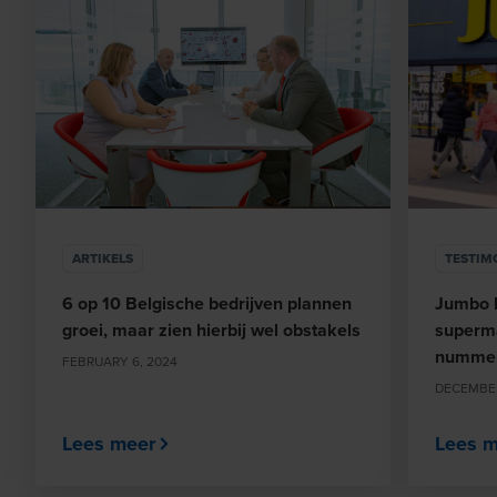
ARTIKELS
TESTIM
6 op 10 Belgische bedrijven plannen
Jumbo B
groei, maar zien hierbij wel obstakels
superma
nummer
FEBRUARY 6, 2024
DECEMBER
Lees meer
Lees m