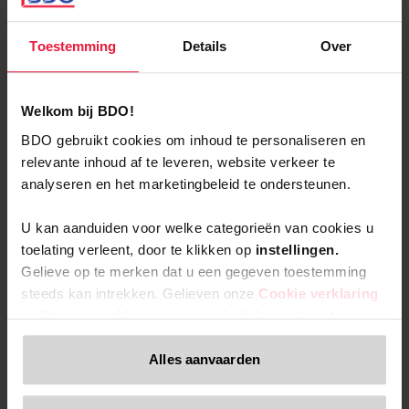
retailbedrijven:
maximaal inzetten op het
automatiseren, digitaliseren
Toestemming
Details
Over
en robotiseren van repetitieve taken en processen
die geen tot weinig meerwaarde bieden voor de
Welkom bij BDO!
eindklant
BDO gebruikt cookies om inhoud te personaliseren en
inspanningen leveren om consumentengedrag en -
relevante inhoud af te leveren, website verkeer te
trends diepgaand te grijpen, aangevuld met
analyseren en het marketingbeleid te ondersteunen.
marketingvaardigheden om producten aan te prijzen
U kan aanduiden voor welke categorieën van cookies u
en klanten aan te trekken
toelating verleent, door te klikken op
instellingen.
complexe toeleveringsketens beheersen én beheren,
Gelieve op te merken dat u een gegeven toestemming
omdat dit cruciaal is om de juiste producten op het
steeds kan intrekken. Gelieven onze
Cookie verklaring
en
Privacy verklaring voor websitebezoekers
te
juiste moment beschikbaar te hebben
nemen indien u meer informatie wenst over de
investeren in een uitmuntende klantenservice en
verwerking van uw persoonsgegevens, uw rechten
Alles aanvaarden
winkelervaring als essentiële factoren voor het
inzake gegevensbescherming en de manier waarop u uw
toestemming kan intrekken.
opbouwen van merkloyaliteit