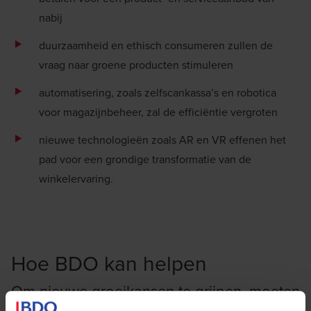
nabij
duurzaamheid en ethisch consumeren zullen de
vraag naar groene producten stimuleren
automatisering, zoals zelfscankassa’s en robotica
voor magazijnbeheer, zal de efficiëntie vergroten
nieuwe technologieën zoals AR en VR effenen het
pad voor een grondige transformatie van de
winkelervaring.
Hoe BDO kan helpen
Om nieuwe groeikansen te grijpen, moeten